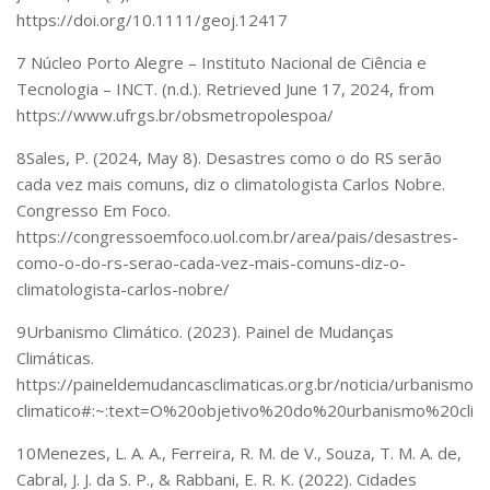
https://doi.org/10.1111/geoj.12417
7
Núcleo Porto Alegre – Instituto Nacional de Ciência e
Tecnologia – INCT
. (n.d.). Retrieved June 17, 2024, from
https://www.ufrgs.br/obsmetropolespoa/
8
Sales, P. (2024, May 8).
Desastres como o do RS serão
cada vez mais comuns, diz o climatologista Carlos Nobre
.
Congresso Em Foco.
https://congressoemfoco.uol.com.br/area/pais/desastres-
como-o-do-rs-serao-cada-vez-mais-comuns-diz-o-
climatologista-carlos-nobre/
9
Urbanismo Climático
. (2023). Painel de Mudanças
Climáticas.
https://paineldemudancasclimaticas.org.br/noticia/urbanismo-
climatico#:~:text=O%20objetivo%20do%20urbanismo%20cli
10
Menezes, L. A. A., Ferreira, R. M. de V., Souza, T. M. A. de,
Cabral, J. J. da S. P., & Rabbani, E. R. K. (2022). Cidades