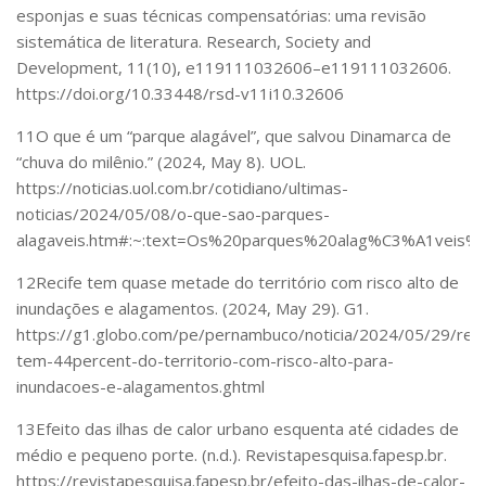
esponjas e suas técnicas compensatórias: uma revisão
sistemática de literatura.
Research, Society and
Development
,
11
(10), e119111032606–e119111032606.
https://doi.org/10.33448/rsd-v11i10.32606
11
O que é um “parque alagável”, que salvou Dinamarca de
“chuva do milênio.”
(2024, May 8). UOL.
https://noticias.uol.com.br/cotidiano/ultimas-
noticias/2024/05/08/o-que-sao-parques-
alagaveis.htm#:~:text=Os%20parques%20alag%C3%A1ve
12
Recife tem quase metade do território com risco alto de
inundações e alagamentos
. (2024, May 29). G1.
https://g1.globo.com/pe/pernambuco/noticia/2024/05/29/reci
tem-44percent-do-territorio-com-risco-alto-para-
inundacoes-e-alagamentos.ghtml
13
Efeito das ilhas de calor urbano esquenta até cidades de
médio e pequeno porte
. (n.d.). Revistapesquisa.fapesp.br.
https://revistapesquisa.fapesp.br/efeito-das-ilhas-de-calor-