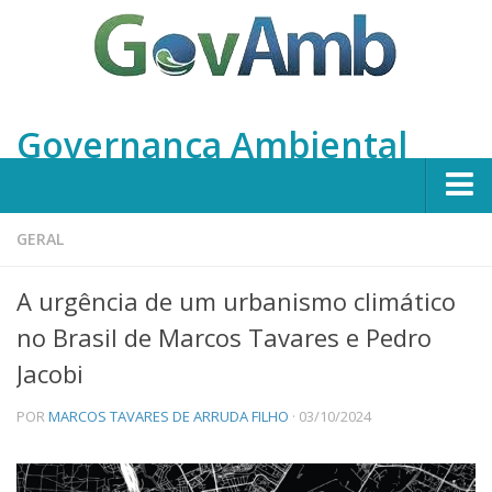
Governança Ambiental
Home
GERAL
Apresentação
A urgência de um urbanismo climático
Integrantes
no Brasil de Marcos Tavares e Pedro
Projetos
Jacobi
Em Andamento
POR
MARCOS TAVARES DE ARRUDA FILHO
· 03/10/2024
Concluídos
Publicações