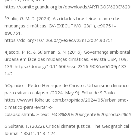
https://comiteguandu.org.br/downloads/ARTIGOS%20E%20
³Giulio, G. M. D. (2024). As cidades brasileiras diante das
mudanças climáticas.
GV-EXECUTIVO
,
23
(1), e90751–
e90751.
https://doi.org/10.12660/gvexec.v23n1.2024.90751
4
Jacobi, P. R., & Sulaiman, S. N. (2016). Governança ambiental
urbana em face das mudanças climáticas.
Revista USP
,
109
,
133. https://doi.org/10.11606/issn.2316-9036.v0i109p133-
142
5
Opinião – Pedro Henrique de Christo : Urbanismo climático
para evitar o colapso
. (2024, May 9). Folha de S.Paulo.
https://www1.folha.uol.com.br/opiniao/2024/05/urbanismo-
climatico-para-evitar-o-
colapso.shtml#:~:text=%C3%89%20urgente%20produzir%20c
6
Sultana, F. (2022). Critical climate justice.
The Geographical
Journal
,
188
(1), 118–124.