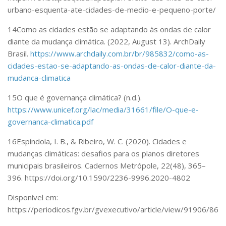
urbano-esquenta-ate-cidades-de-medio-e-pequeno-porte/
14
Como as cidades estão se adaptando às ondas de calor
diante da mudança climática
. (2022, August 13). ArchDaily
Brasil.
https://www.archdaily.com.br/br/985832/como-as-
cidades-estao-se-adaptando-as-ondas-de-calor-diante-da-
mudanca-climatica
15
O que é governança climática?
(n.d.).
https://www.unicef.org/lac/media/31661/file/O-que-e-
governanca-climatica.pdf
16
Espíndola, I. B., & Ribeiro, W. C. (2020). Cidades e
mudanças climáticas: desafios para os planos diretores
municipais brasileiros.
Cadernos Metrópole
,
22
(48), 365–
396. https://doi.org/10.1590/2236-9996.2020-4802
Disponível em:
https://periodicos.fgv.br/gvexecutivo/article/view/91906/863