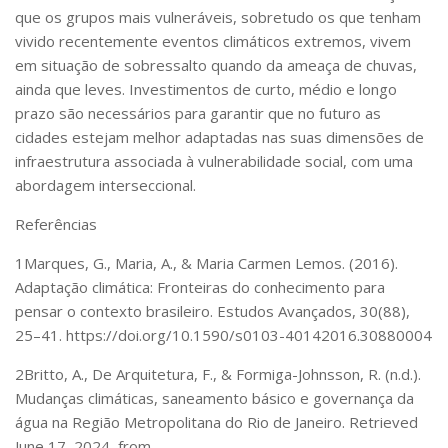
que os grupos mais vulneráveis, sobretudo os que tenham
vivido recentemente eventos climáticos extremos, vivem
em situação de sobressalto quando da ameaça de chuvas,
ainda que leves. Investimentos de curto, médio e longo
prazo são necessários para garantir que no futuro as
cidades estejam melhor adaptadas nas suas dimensões de
infraestrutura associada à vulnerabilidade social, com uma
abordagem interseccional.
Referências
1
‌Marques, G., Maria, A., & Maria Carmen Lemos. (2016).
Adaptação climática: Fronteiras do conhecimento para
pensar o contexto brasileiro.
Estudos Avançados
,
30
(88),
25–41. https://doi.org/10.1590/s0103-40142016.30880004
2
Britto, A., De Arquitetura, F., & Formiga-Johnsson, R. (n.d.).
Mudanças climáticas, saneamento básico e governança da
água na Região Metropolitana do Rio de Janeiro
. Retrieved
June 17, 2024, from