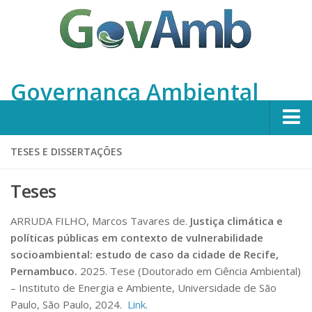
Governança Ambiental
Home
TESES E DISSERTAÇÕES
Apresentação
Teses
Integrantes
ARRUDA FILHO, Marcos Tavares de.
Justiça climática e
Projetos
políticas públicas em contexto de vulnerabilidade
Em Andamento
socioambiental: estudo de caso da cidade de Recife,
Pernambuco.
2025. Tese (Doutorado em Ciência Ambiental)
Concluídos
– Instituto de Energia e Ambiente, Universidade de São
Publicações
Paulo, São Paulo, 2024.
Link
.