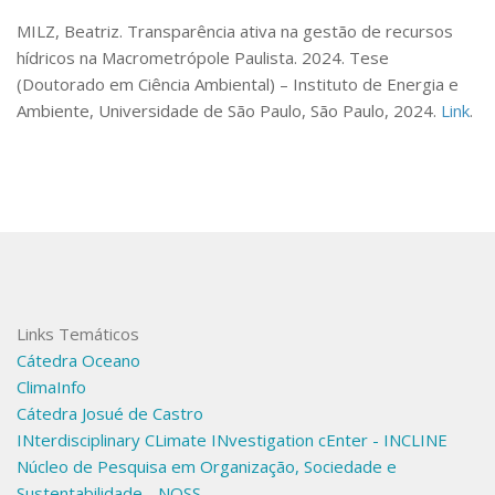
Livros
MILZ, Beatriz.
Transparência ativa na gestão de recursos
Manuais e Guias Educacionais
hídricos na Macrometrópole Paulista
. 2024. Tese
(Doutorado em Ciência Ambiental) – Instituto de Energia e
Artigos
Ambiente, Universidade de São Paulo, São Paulo, 2024.
Link
.
Teses e Dissertações
Diálogos Socioambientais
Agenda Política Pública
Nexo
Linhas de Pesquisa
Eventos
Links Temáticos
Cátedra Oceano
ClimaInfo
Cátedra Josué de Castro
INterdisciplinary CLimate INvestigation cEnter - INCLINE
Núcleo de Pesquisa em Organização, Sociedade e
Sustentabilidade - NOSS