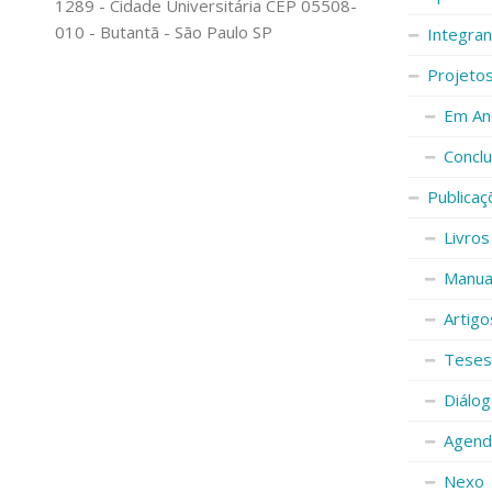
1289 - Cidade Universitária CEP 05508-
010 - Butantã - São Paulo SP
Integra
Projeto
Em An
Conclu
Publicaç
Livros
Manuai
Artigo
Teses
Diálog
Agenda
Nexo