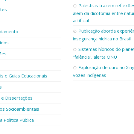
Palestras trazem reflexões
ntes
além da dicotomia entre natur
s
artificial
Publicação aborda experiê
damento
insegurança hídrica no Brasil
ídos
Sistemas hídricos do plane
ões
“falência”, alerta ONU
Exploração de ouro no Xing
vozes indígenas
s e Guias Educacionais
s
 e Dissertações
os Socioambientais
 Política Pública