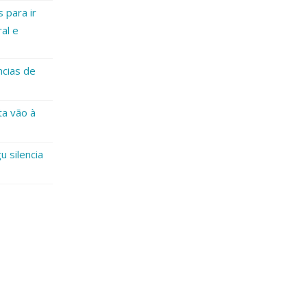
 para ir
al e
ncias de
ta vão à
u silencia