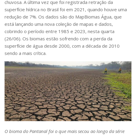
chuvosa. A última vez que foi registrada retração da
Livros
superfície hídrica no Brasil foi em 2021, quando houve uma
Manuais e Guias Educacionais
redução de 7%. Os dados são do MapBiomas Água, que
está lançando uma nova coleção de mapas e dados,
Artigos
cobrindo o período entre 1985 e 2023, nesta quarta
Teses e Dissertações
(26/06). Os biomas estão sofrendo com a perda da
Diálogos Socioambientais
superfície de água desde 2000, com a década de 2010
sendo a mais crítica.
Agenda Política Pública
Nexo
Linhas de Pesquisa
Eventos
O bioma do Pantanal foi o que mais secou ao longo da série