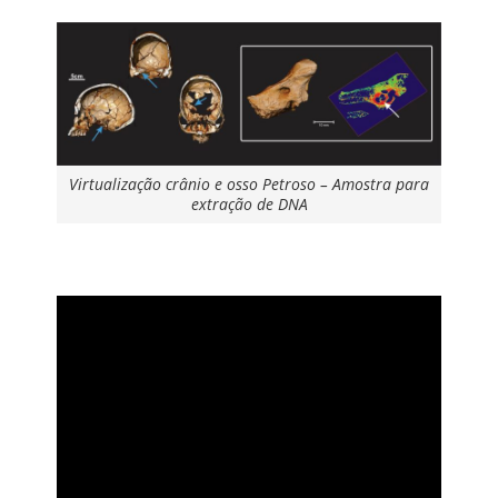
Virtualização crânio e osso Petroso – Amostra para
extração de DNA