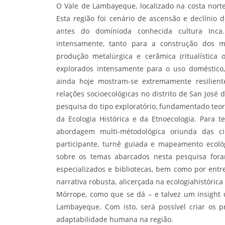
O Vale de Lambayeque, localizado na costa nor
Esta região foi cenário de ascensão e declínio 
antes do domínioda conhecida cultura Inca.
intensamente, tanto para a construção dos m
produção metalúrgica e cerâmica (ritualístic
explorados intensamente para o uso doméstico,
ainda hoje mostram-se extremamente resilient
relações socioecológicas no distrito de San José
pesquisa do tipo exploratório, fundamentado te
da Ecologia Histórica e da Etnoecologia. Para t
abordagem multi-métodológica oriunda das ciê
participante, turnê guiada e mapeamento ecológ
sobre os temas abarcados nesta pesquisa foram
especializados e bibliotecas, bem como por entr
narrativa robusta, alicerçada na ecologiahistóric
Mórrope, como que se dá – e talvez um insight
Lambayeque. Com isto, será possível criar os 
adaptabilidade humana na região.