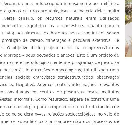
te Peruana, vem sendo ocupado intensamente por milênios.
de algumas culturas arqueológicas – a maioria delas muito
 Neste cenário, os recursos naturais eram utilizados
onumentos arquitetônicos e domésticos, quanto para a
a ou não). Atualmente, os bosques secos continuam sendo
 produção de carvão, mineração e pecuária extensiva – e
es. O objetivo deste projeto reside na compreensão das
 de Mórrope – seus povoados e anexos. Este é um projeto de
oricamente e metodologicamente nos programas de pesquisa
er acesso às informações etnoecológicas, foi utilizada uma
ncias sociais: entrevistas semiestruturadas, observação
ico participativo. Ademais, outras informações relevantes
 consultadas em centros de pesquisas locais, institutos
evistas informais. Como resultado, espera-se construir uma
a e na etnoecologia, para compreender a partir do modelo de
 de como se deram—as relações socioecológicas no Vale de
primeiros subsídios para a compreensão dos processos de