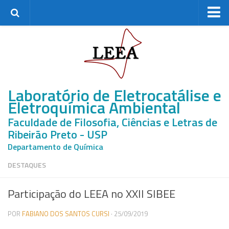
Home
Grupo de Pesquisa
Membros Atuais
Laboratório de Eletrocatálise e
Ex-membros
Eletroquímica Ambiental
Mestrandos
Faculdade de Filosofia, Ciências e Letras de
Doutorandos
Ribeirão Preto - USP
Pós-Doutores
Departamento de Química
Pesquisa
DESTAQUES
Linhas de pesquisa
Participação do LEEA no XXII SIBEE
Projetos de Pesquisa
Recursos Disponíveis
POR
FABIANO DOS SANTOS CURSI
· 25/09/2019
Parcerias