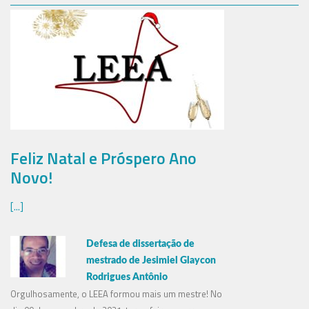
Feliz Natal e Próspero Ano
Novo!
[...]
JesimielPosterSibee2019
PauloSibee20191
PauloSibee20192
CamilaSibee2019
EricaSibee20192
SibeeGroup2019
EricaSibee2019
LeeaSibee2019
GisaSibee2019
11
24
34
41
4
9
Defesa de dissertação de
mestrado de Jesimiel Glaycon
Rodrigues Antônio
Orgulhosamente, o LEEA formou mais um mestre! No