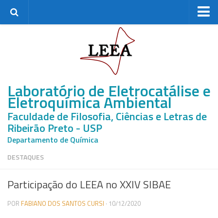
Home
Grupo de Pesquisa
Membros Atuais
Laboratório de Eletrocatálise e
Ex-membros
Eletroquímica Ambiental
Mestrandos
Faculdade de Filosofia, Ciências e Letras de
Doutorandos
Ribeirão Preto - USP
Pós-Doutores
Departamento de Química
Pesquisa
DESTAQUES
Linhas de pesquisa
Participação do LEEA no XXIV SIBAE
Projetos de Pesquisa
Recursos Disponíveis
POR
FABIANO DOS SANTOS CURSI
· 10/12/2020
Parcerias