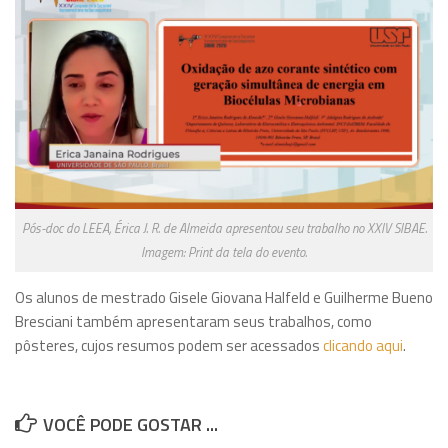
Eventos
Pós-doc do LEEA, Érica J. R. de Almeida apresentou seu trabalho no XXIV SIBAE.
Imagem: Print da tela do evento.
Os alunos de mestrado Gisele Giovana Halfeld e Guilherme Bueno
Bresciani também apresentaram seus trabalhos, como
pôsteres, cujos resumos podem ser acessados
clicando aqui
.
VOCÊ PODE GOSTAR ...