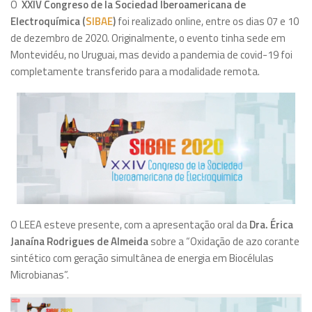
O
XXIV Congreso de la Sociedad Iberoamericana de
Produções
Electroquímica (
SIBAE
)
foi realizado online, entre os dias 07 e 10
de dezembro de 2020. Originalmente, o evento tinha sede em
Publicações Recentes
Montevidéu, no Uruguai, mas devido a pandemia de covid-19 foi
Dissertações defendidas
completamente transferido para a modalidade remota.
Teses defendidas
Participações em Congressos
Popularização da Ciência
Células a combustível
Eletroquímica Ambiental
Galeria de Fotos
O LEEA esteve presente, com a apresentação oral da
Dra. Érica
Contato
Janaína Rodrigues de Almeida
sobre a “Oxidação de azo corante
sintético com geração simultânea de energia em Biocélulas
Contato
Microbianas”.
Links úteis
Destaques