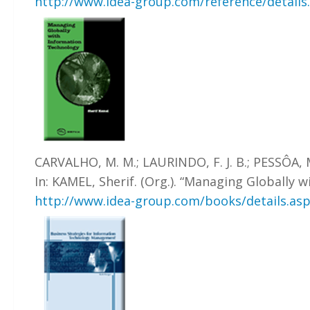
http://www.idea-group.com/reference/details
CARVALHO, M. M.; LAURINDO, F. J. B.; PESSÔA, 
In: KAMEL, Sherif. (Org.). “Managing Globally 
http://www.idea-group.com/books/details.as