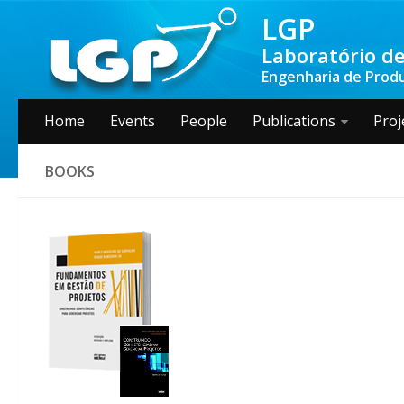
LGP
Laboratório de
Engenharia de Produç
Home
Events
People
Publications
Proj
BOOKS