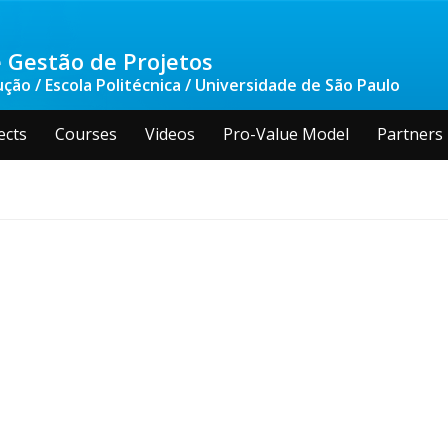
 Gestão de Projetos
ão / Escola Politécnica / Universidade de São Paulo
ects
Courses
Videos
Pro-Value Model
Partners