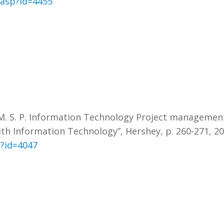
.asp?id=4455
M. S. P. Information Technology Project management 
with Information Technology”, Hershey, p. 260-271, 20
p?id=4047