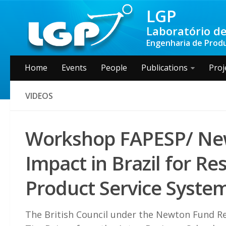
LGP
Laboratório de
Engenharia de Produç
Home
Events
People
Publications
Proj
VIDEOS
Workshop FAPESP/ New
Impact in Brazil for 
Product Service Syste
The British Council under the Newton Fund R