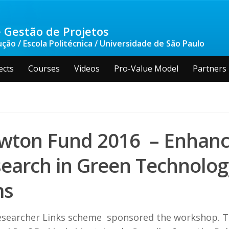
 Gestão de Projetos
ão / Escola Politécnica / Universidade de São Paulo
ects
Courses
Videos
Pro-Value Model
Partners
ton Fund 2016 – Enhanc
Research in Green Techno
ms
esearcher Links scheme sponsored the workshop. T