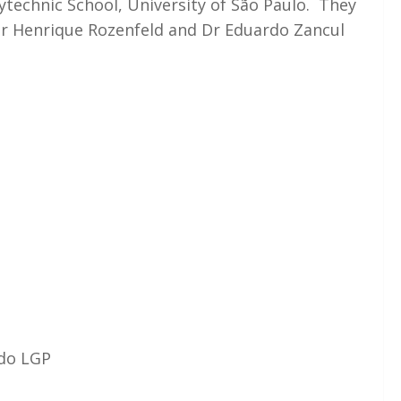
technic School, University of São Paulo. They
Dr Henrique Rozenfeld and Dr Eduardo Zancul
 do LGP