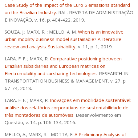
Em Andamento
Case Study of the Impact of the Euro 5 emissions standard
Produtos
on the Brazilian Industry
. RAI : REVISTA DE ADMINISTRAÇÃO
E INOVAÇÃO, v. 16, p. 404-422, 2019.
Publicações
SOUZA, J.; MARX, R. ; MELLO, A. M.
When is an innovative
Artigos e Livros
urban mobility business model sustainable? A literature
Dissertações e Teses
review and analysis. Sustainability
, v. 11, p. 1, 2019.
Bibliografia recomendada
LARA, F. F. ; MARX, R.
Comparative positioning between
Brazilian subsidiaries and European matrices on
Electromobility and carsharing technologies
. RESEARCH IN
TRANSPORTATION BUSINESS & MANAGEMENT, v. 27, p.
67-74, 2018.
LARA, F. F. ; MARX, R.
Inovações em mobilidade sustentável:
análise dos relatórios corporativos de sustentabilidade de
três montadoras de automóveis
. Desenvolvimento em
Questão, v. 14, p. 106-134, 2016.
MELLO, A.; MARX, R. ; MOTTA, F.
A Preliminary Analysis of