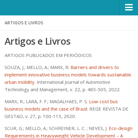
MobiLab
ARTIGOS E LIVROS
Sobre
Artigos e Livros
Objetivos
Equipe
ARTIGOS PUBLICADOS EM PERIÓDICOS
Coordenadores
SOUZA, J.; MELLO, A.; MARX, R.
Barriers and drivers to
implement innovative business models towards sustainable
Pesquisadores
urban mobility
. International Journal of Automotive
Alunos
Technology and Management, v. 22, p. 485-505, 2022.
Contato
MARX, R.; LARA, F. F.; MAGALHAES, P. S.
Low-cost bus
Saiu na Midia
business models and the case of Brazil
. REGE REVISTA DE
GESTAO, v. 27, p. 100-115, 2020.
Projetos
SCUR, G.; MELLO, A.; SCHREINER, L. C. ; NEVES, J.
Eco-design
Finalizados
Requirements in Heavyweight Vehicle Development – A