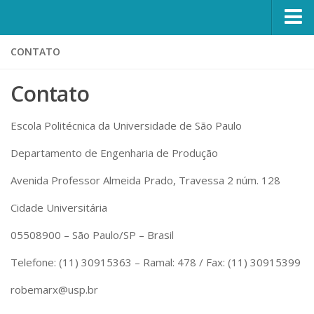
MobiLab
CONTATO
Sobre
Contato
Objetivos
Equipe
Escola Politécnica da Universidade de São Paulo
Coordenadores
Departamento de Engenharia de Produção
Pesquisadores
Avenida Professor Almeida Prado, Travessa 2 núm. 128
Alunos
Cidade Universitária
Contato
05508900 – São Paulo/SP – Brasil
Saiu na Midia
Telefone: (11) 30915363 – Ramal: 478 / Fax: (11) 30915399
Projetos
robemarx@usp.br
Finalizados