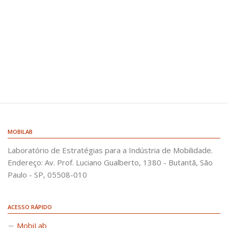
Em Andamento
Produtos
Publicações
Artigos e Livros
Dissertações e Teses
Bibliografia recomendada
MOBILAB
Laboratório de Estratégias para a Indústria de Mobilidade.
Endereço: Av. Prof. Luciano Gualberto, 1380 - Butantã, São
Paulo - SP, 05508-010
ACESSO RÁPIDO
MobiLab