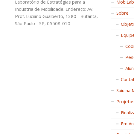
Laboratório de Estratégias para a
MobiLab
Indústria de Mobilidade. Endereço: Av.
Sobre
Prof. Luciano Gualberto, 1380 - Butantã,
São Paulo - SP, 05508-010
Objet
Equip
Coo
Pes
Alu
Conta
Saiu na 
Projeto
Finali
Em An