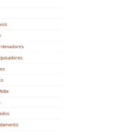
ivos
e
rdenadores
quisadores
nos
to
Midia
s
zados
damento