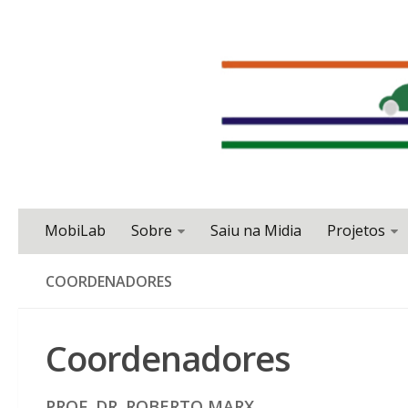
MobiLab
Sobre
Saiu na Midia
Projetos
COORDENADORES
Coordenadores
PROF. DR. ROBERTO MARX