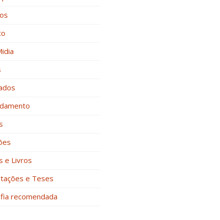
nos
to
Midia
s
zados
damento
s
ões
s e Livros
rtações e Teses
afia recomendada