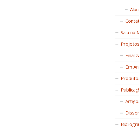
Alu
Conta
Saiu na 
Projeto
Finali
Em An
Produto
Publicaç
Artigo
Disse
Bibliogr