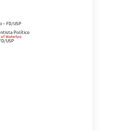
do – FD/USP
ntista Político
y of Waterloo
 FD/USP