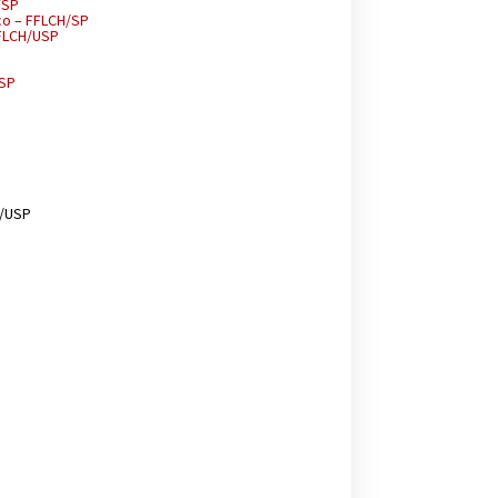
/SP
co – FFLCH/SP
FFLCH/USP
USP
H/USP