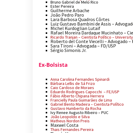
Bruno Gabriel de Melo Rico
Ester Pereira
Guilherme Arbache
João Pedro Paro
Lara Barbosa Quadros Côrtes
Luiz Gustavo Bambini de Assis – Advoga
Michel Kurdoglian Lutaif
Rafael Moreira Dardaque Mucinhato – Cie
Ricardo Tranjan – Cientista Político – Universit
Roberto del Conte Viecelli – Advogado –
Sara Tironi – Advogada – FD/USP
Sérgio Simonis Jr.
Ex-Bolsista
Anna Carolina Fernandes Spinardi
Bárbara Lellis de Sá Frizo
Caio Cardoso de Moraes
Eduardo Rodrigues Capocchi – FE/USP
Fábio Alberto Chipana Herrera
Francielly Paula Guimarâes de Lima
Gabriel Bento Madeira – Cientista Político
Gustavo Humberto da Rocha
Ivy Renee Augusto Ribeiro – PUC
João Leopoldo e Silva
Matheus Nordon Preis
Maxwel Costa
Thais Fernandes Pereira