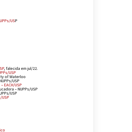
 NUPPs/US
P
USP
, falecida em jul/22.
NUPPs/USP
sity of Waterloo
 – NUPPs/USP
a – EACH/USP
ducadora – NUPPs/USP
 NUPPs/USP
Ps/USP
ico