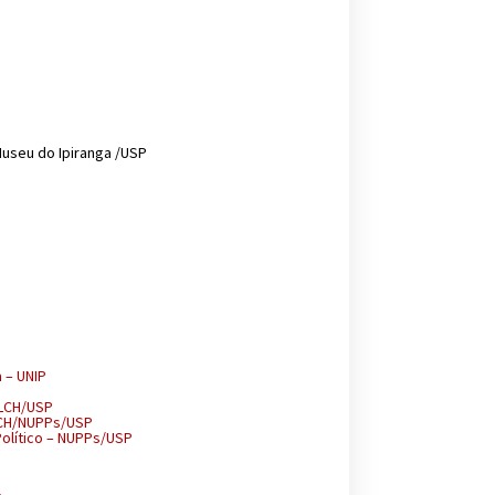
 Museu do Ipiranga /USP
a – UNIP
FFLCH/USP
FLCH/NUPPs/USP
Político – NUPPs/USP