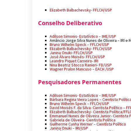
Elizabeth Balbachevsky- FFLCH/USP
Conselho Deliberativo
Adilson Simonis- Estatístico – IME/USP
Amâncio Jorge Silva Nunes de Oliveira – IRI e
Bruno Wilhelm Speck – FFLCH/USP
Elizabeth Balbachevsky- FFLCH/USP
Janina Onuki- FFLCH/USP
José Álvaro Moisés- FFLCH/USP
Leandro Piquet Carneiro- IRI
Nina Beatriz Stocco Ranieri- FD/USP
Wagner Pralon Mancuso – EACH /USP
Pesquisadores Permanentes
Adilson Simonis- Estatístico – IME/USP
Bárbara Regina Vieira Lopes – Cientista Polític
Bruno Wilhelm Speck – FFLCH/USP
David Moisés F. da Silva- Cientista Político – 
Elizabeth Balbachevsky- Cientista Política/F
Emmanuel Nunes de Oliveira Junior- Cientista 
Gabriela de Oliveira- Cientista Política
Guilherme Cunha Werner – Cientísta Político
Janina Onuki – IRI/USP