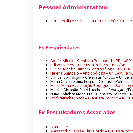
Pessoal Administrativo
Vera Cecília da Silva – Analista Acadêmica II –
Ex-Pesquisadores
Adrián Albala – Cientísta Político – NUPPs-USP
Edison Nunes – Cientista Político – PUC/SP
Eunice Ribeiro Durham- Antropóloga – FFLCH/
Helena Sampaio – Antropóloga – UNICAMP e 
J. Ricardo Tranjan – Cientista Político – Univer
Maria Cecília Spina Forjaz – Cientista Política
Marta Maria Assumpção Rodrigues – Sociólog
Martha Abrahão Saad Lucchesi – Advogada/E
Nuno Coimbra Mesquita – Cientista Político –
Rolf Rauschenbach – Cientista Político – NUP
Ex-Pesquisadores Associados
Alan Lisler
Alessandro Farage Figueiredo – Cientista Polít