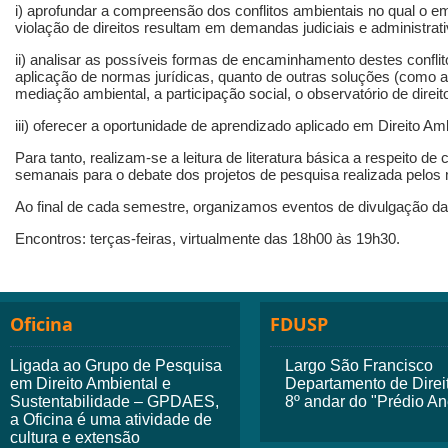
i) aprofundar a compreensão dos conflitos ambientais no qual o e
violação de direitos resultam em demandas judiciais e administrat
ii) analisar as possíveis formas de encaminhamento destes conflitos
aplicação de normas jurídicas, quanto de outras soluções (como a
mediação ambiental, a participação social, o observatório de direito
iii) oferecer a oportunidade de aprendizado aplicado em Direito Amb
Para tanto, realizam-se a leitura de literatura básica a respeito de
semanais para o debate dos projetos de pesquisa realizada pelo
Ao final de cada semestre, organizamos eventos de divulgação da 
Encontros: terças-feiras, virtualmente das 18h00 às 19h30.
Oficina
FDUSP
Ligada ao Grupo de Pesquisa
Largo São Francisco
em Direito Ambiental e
Departamento de Dire
Sustentabilidade – GPDAES,
8º andar do "Prédio A
a Oficina é uma atividade de
cultura e extensão