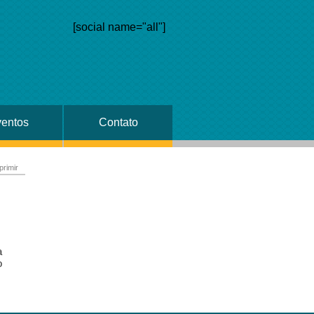
[social name="all"]
entos
Contato
primir
a
o