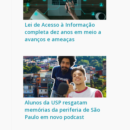
Lei de Acesso à Informação
completa dez anos em meio a
avanços e ameaças
Alunos da USP resgatam
memórias da periferia de São
Paulo em novo podcast