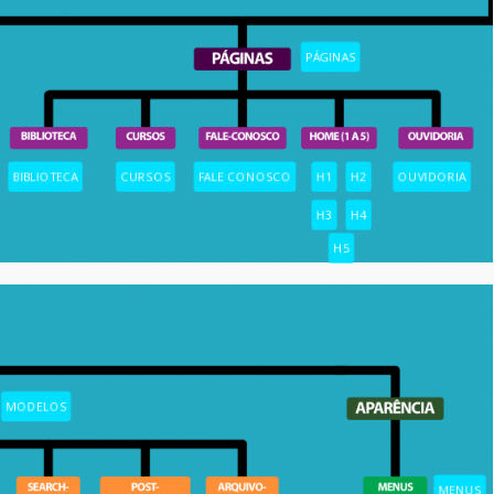
PÁGINAS
BIBLIOTECA
CURSOS
FALE CONOSCO
H1
H2
OUVIDORIA
H3
H4
H5
MODELOS
MENUS