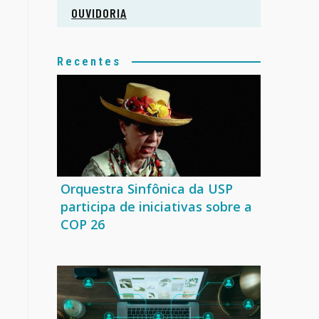
OUVIDORIA
Recentes
Orquestra Sinfônica da USP
participa de iniciativas sobre a
COP 26