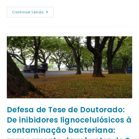
Continue Lendo
Defesa de Tese de Doutorado:
De inibidores lignocelulósicos à
contaminação bacteriana: