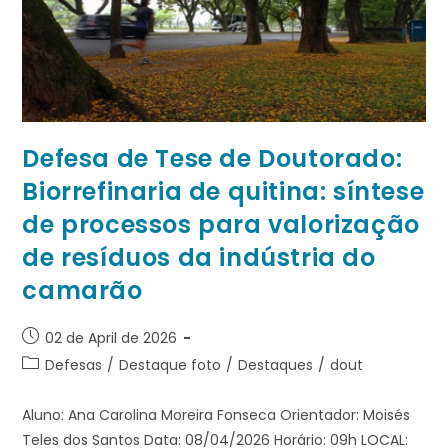
Defesa de Tese de Doutorado:
Biorrefinaria de quitina: síntese
de processos para valorização
de resíduos da indústria do
camarão
02 de April de 2026
Defesas
/
Destaque foto
/
Destaques
/
dout
Aluno: Ana Carolina Moreira Fonseca Orientador: Moisés
Teles dos Santos Data: 08/04/2026 Horário: 09h LOCAL: