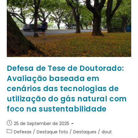
Defesa de Tese de Doutorado:
Avaliação baseada em
cenários das tecnologias de
utilização do gás natural com
foco na sustentabilidade
25 de September de 2025
Defesas
/
Destaque foto
/
Destaques
/
dout