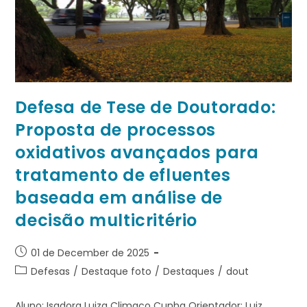
Defesa de Tese de Doutorado:
Proposta de processos
oxidativos avançados para
tratamento de efluentes
baseada em análise de
decisão multicritério
01 de December de 2025
Defesas
/
Destaque foto
/
Destaques
/
dout
Aluno: Isadora Luiza Climaco Cunha Orientador: Luiz