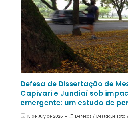
Defesa de Dissertação de Mes
Capivari e Jundiaí sob impa
emergente: um estudo de per
15 de July de 2026
Defesas
/
Destaque foto