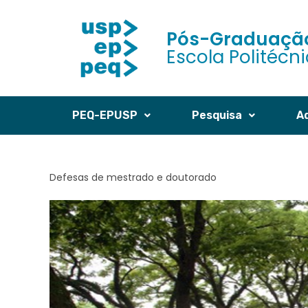
Pós-Graduação
Escola Politécn
PEQ-EPUSP
Pesquisa
A
Defesas de mestrado e doutorado