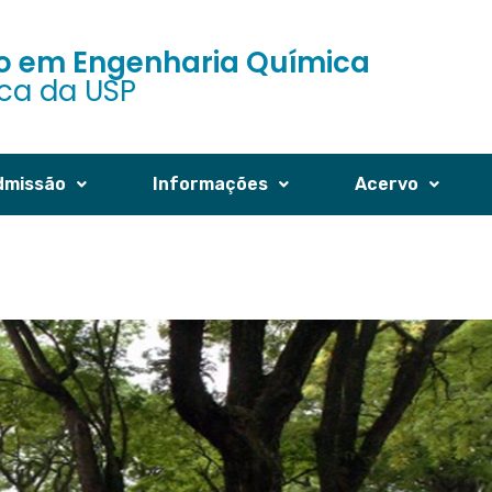
 em Engenharia Química
ica da USP
dmissão
Informações
Acervo