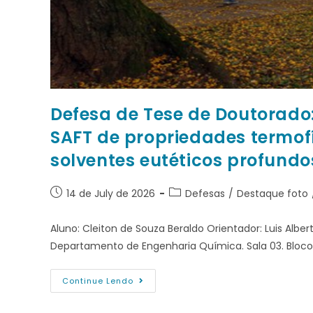
Defesa de Tese de Doutorad
SAFT de propriedades termofí
solventes eutéticos profundo
14 de July de 2026
Defesas
/
Destaque foto
Aluno: Cleiton de Souza Beraldo Orientador: Luis Albe
Departamento de Engenharia Química. Sala 03. Bloco
Continue Lendo