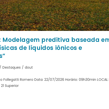
o: Modelagem preditiva baseada e
sicas de líquidos iônicos e
s”
/
Destaques
/
dout
rto Follegatti Romero Data: 22/07/2026 Horário: 09h30min LOCAL:
 21 Superior