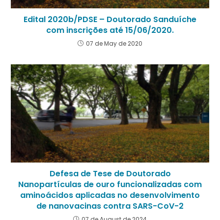
Edital 2020b/PDSE – Doutorado Sanduíche
com inscrições até 15/06/2020.
07 de May de 2020
Defesa de Tese de Doutorado
Nanopartículas de ouro funcionalizadas com
aminoácidos aplicadas no desenvolvimento
de nanovacinas contra SARS-CoV-2
07 de August de 2024