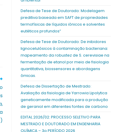
ambiental
Defesa de Tese de Doutorado: Modelagem
preditiva baseada em SAFT de propriedades
termofísicas de líquidos iônicos e solventes
eutéticos profundos”
Defesa de Tese de Doutorado: De inibidores
lignocelulósicos à contaminação bacteriana:
mapeamento da robustez de S. cerevisiae na
fermentação de etanol por meio de fisiologia
quantitativa, biossensores e abordagens
ômicas.
Defesa de Dissertação de Mestrado:
do
Avaliação da fisiologia de Yarrowia Lipolytica
as
geneticamente modificada para a produção
a,
de geraniol em diferentes fontes de carbono
ja
EDITAL 2026/02: PROCESSO SELETIVO PARA
k)
MESTRADO E DOUTORADO EM ENGENHARIA
QUÍMICA – 3o PERÍODO 2026