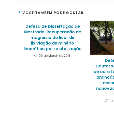
VOCÊ TAMBÉM PODE GOSTAR
Defesa de Dissertação de
Mestrado: Recuperação de
magnésio do licor de
lixiviação de minério
limonítico por cristalização
09 de March de 2018
Def
Doutora
de ouro 
aminoác
dese
nanovac
07