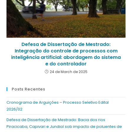
Defesa de Dissertação de Mestrado:
Integração do controle de processos com
inteligência artificial: abordagem do sistema
e do controlador
24 de March de 2025
Posts Recentes
Cronograma de Arguições – Processo Seletivo Edital
2026/02
Defesa de Dissertação de Mestrado: Bacia dos rios
Piracicaba, Capivari e Jundiaí sob impacto de poluentes de