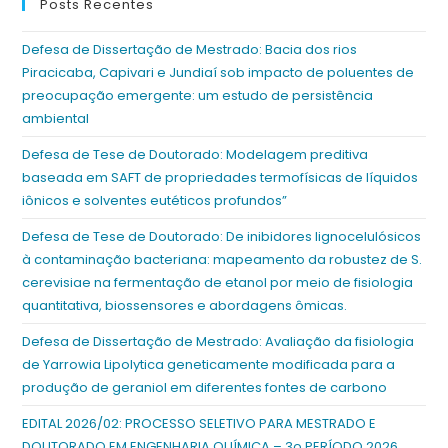
Posts Recentes
Defesa de Dissertação de Mestrado: Bacia dos rios
Piracicaba, Capivari e Jundiaí sob impacto de poluentes de
preocupação emergente: um estudo de persistência
ambiental
Defesa de Tese de Doutorado: Modelagem preditiva
baseada em SAFT de propriedades termofísicas de líquidos
iônicos e solventes eutéticos profundos”
Defesa de Tese de Doutorado: De inibidores lignocelulósicos
à contaminação bacteriana: mapeamento da robustez de S.
cerevisiae na fermentação de etanol por meio de fisiologia
quantitativa, biossensores e abordagens ômicas.
Defesa de Dissertação de Mestrado: Avaliação da fisiologia
de Yarrowia Lipolytica geneticamente modificada para a
produção de geraniol em diferentes fontes de carbono
EDITAL 2026/02: PROCESSO SELETIVO PARA MESTRADO E
DOUTORADO EM ENGENHARIA QUÍMICA – 3o PERÍODO 2026