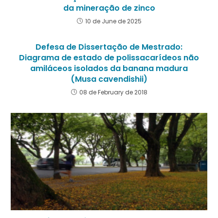
da mineração de zinco
10 de June de 2025
Defesa de Dissertação de Mestrado:
Diagrama de estado de polissacarídeos não
amiláceos isolados da banana madura
(Musa cavendishii)
08 de February de 2018