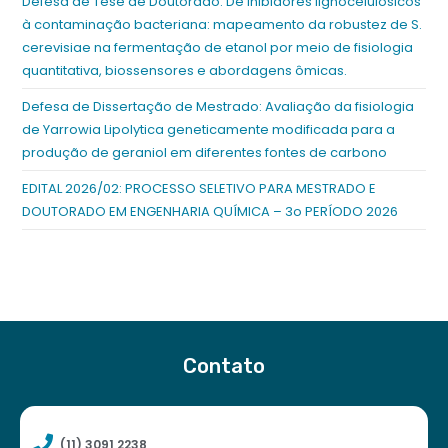
Defesa de Tese de Doutorado: De inibidores lignocelulósicos
à contaminação bacteriana: mapeamento da robustez de S.
cerevisiae na fermentação de etanol por meio de fisiologia
quantitativa, biossensores e abordagens ômicas.
Defesa de Dissertação de Mestrado: Avaliação da fisiologia
de Yarrowia Lipolytica geneticamente modificada para a
produção de geraniol em diferentes fontes de carbono
EDITAL 2026/02: PROCESSO SELETIVO PARA MESTRADO E
DOUTORADO EM ENGENHARIA QUÍMICA – 3o PERÍODO 2026
Contato
(11) 3091 2238