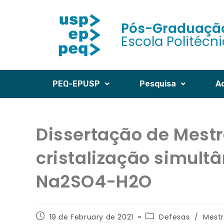
Pós-Graduação
Escola Politécn
PEQ-EPUSP
Pesquisa
A
Dissertação de Mestr
cristalização simult
Na2SO4-H2O
19 de February de 2021
Defesas
/
Mest