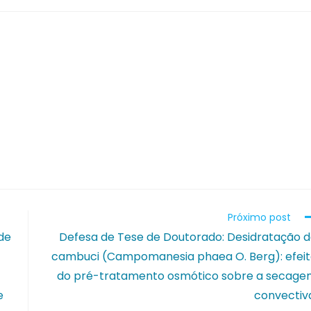
Próximo post
de
Defesa de Tese de Doutorado: Desidratação 
cambuci (Campomanesia phaea O. Berg): efei
do pré-tratamento osmótico sobre a secag
e
convectiv