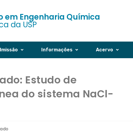
 em Engenharia Química
ica da USP
dmissão
Informações
Acervo
ado: Estudo de
ânea do sistema NaCl-
rado