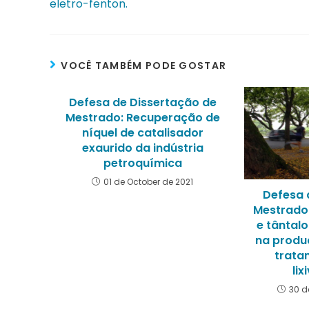
eletro-fenton.
VOCÊ TAMBÉM PODE GOSTAR
Defesa de Dissertação de
Mestrado: Recuperação de
níquel de catalisador
exaurido da indústria
petroquímica
01 de October de 2021
Defesa 
Mestrado:
e tântal
na produ
trata
li
30 d