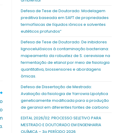
ambiental
Defesa de Tese de Doutorado: Modelagem
preditiva baseada em SAFT de propriedades
termofísicas de líquidos iônicos e solventes
eutéticos profundos”
Defesa de Tese de Doutorado: De inibidores
lignocelulósicos à contaminação bacteriana:
mapeamento da robustez de S. cerevisiae na
fermentação de etanol por meio de fisiologia
quantitativa, biossensores e abordagens
ômicas.
Defesa de Dissertação de Mestrado:
Avaliação da fisiologia de Yarrowia Lipolytica
geneticamente modificada para a produção
do
de geraniol em diferentes fontes de carbono
to
em
EDITAL 2026/02: PROCESSO SELETIVO PARA
MESTRADO E DOUTORADO EM ENGENHARIA
a.
QUÍMICA – 3o PERÍODO 2026