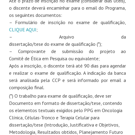
Até o prazo
de
inscrição no
exame
(considerar dias úteis),
o discente deverá encaminhar para o email
do
Programa,
os seguintes documentos:
– Formulário
de
inscrição no
exame
de
qualificação,
CLIQUE AQUI
;
– Arquivo da
dissertação/tese
do
exame
de
qualificação
(*);
– Comprovante
de
submissão
do
projeto ao
Comitê
de
Ética em Pesquisa ou equivalente;
Após a inscrição, o discente terá até 90 dias para agendar
e realizar o
exame
de
qualificação
. A indicação da banca
será analisada pela CCP e será informado por email a
composição final.
(*) O trabalho para
exame
de
qualificação
, deve ser
Documento em formato
de
dissertação/tese, contendo
os elementos textuais exigidos pelo PPG em Oncologia
Clínica, Células-Tronco e Terapia Celular para
dissertação/tese (Introdução, Justificativa e Objetivos,
Metodologia, Resultados obtidos, Planejamento Futuro