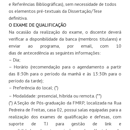
e Referências Bibliográficas), sem necessidade
de
todos
os elementos pré-textuais da Dissertação/Tese
definitiva.
O
EXAME
DE
QUALIFICAÇÃO
Na ocasião da realização
do
exame
, o discente deverá
verificar a disponibilidade da banca (membros titulares) e
enviar ao programa, por email, com 10
dias
de
antecedência as seguintes informações:
– Dia;
– Horário (recomendação para o agendamento a partir
das 8:30h para o período da manhã e às 13:30h para o
período da tarde);
– Preferência
do
local; (*)
– Modalidade: presencial, híbrida ou remota. (**)
(*) A Seção
de
Pós-graduação da FMRP, localizada na Rua
Pedreira
de
Freitas, casa 02, possui salas equipadas para a
realização dos
exames
de
qualificação
e defesas, com
suporte
de
T.I para gestão
de
link e