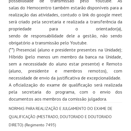
possibilidade
de
transmissão pelo Youtube. As
salas
do
Hemocentro também estarão disponíveis para a
realização das atividades, contudo o link
do
google meet
será criado pela secretaria e realizada a transferência da
propriedade para o orientador(a),
sendo
de
responsabilidade dele a gestão, não sendo
obrigatório a transmissão pelo Youtube.
(**) Presencial (aluno e presidente presentes na Unidade);
Híbrido (pelo menos um membro da banca na Unidade,
sem a necessidade
do
aluno estar presente) e Remoto
(aluno, presidente e membros remotos), com
necessidade
de
envio da justificativa
de
excepcionalidade.
A oficialização
do
exame
de
qualificação
será realizada
pela secretaria
do
programa, com o envio dos
documentos aos membros da comissão julgadora.
NORMAS PARA
REALIZAÇÃO
E
JULGAMENTO
DO EXAME DE
QUALIFICAÇÃO (MESTRADO, DOUTORADO E DOUTORADO
DIRETO) (Regimento 7493)