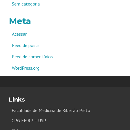
Sem categoria
Meta
Acessar
Feed de posts
Feed de comentários
WordPress.org
Links
Faculdade de Medicina de Ribeirão Preto
CPG FMRP – USP