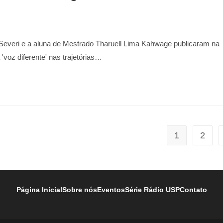
veri e a aluna de Mestrado Tharuell Lima Kahwage publicaram na
'voz diferente' nas trajetórias…
1
2
Página Inicial
Sobre nós
Eventos
Série Rádio USP
Contato