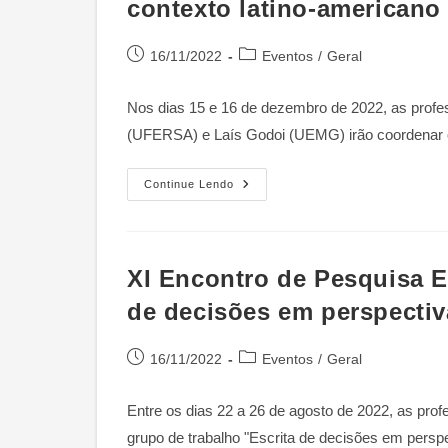
contexto latino-americano
Análise
De
Decisões
Judiciais
Post
Categoria
16/11/2022
Eventos
/
Geral
Em
Perspectivas
publicado:
do
Feministas”
post:
–
Nos dias 15 e 16 de dezembro de 2022, as prof
Revista
Direito
(UFERSA) e Laís Godoi (UEMG) irão coordenar 
Público
XIII
Continue Lendo
Congresso
Da
Associação
Brasileira
De
Sociologia
XI Encontro de Pesquisa E
E
Direito
de decisões em perspectiv
–
GT
Gênero
E
Post
Categoria
16/11/2022
Eventos
/
Geral
Direito:
publicado:
do
Experiências
E
post:
Resistências
Entre os dias 22 a 26 de agosto de 2022, as p
Feministas
grupo de trabalho "Escrita de decisões em persp
No