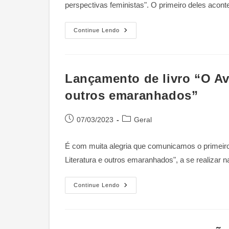
perspectivas feministas". O primeiro deles acont
Ciclo
Continue Lendo
De
Lançamentos
Do
Livro
Lançamento de livro “O Ave
outros emaranhados”
Post
Categoria
07/03/2023
Geral
publicado:
do
post:
É com muita alegria que comunicamos o primeiro
Literatura e outros emaranhados", a se realizar 
Lançamento
Continue Lendo
De
Livro
“O
Avesso
Do
Direito: