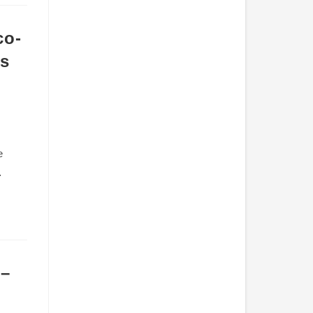
co-
as
e
…
 –