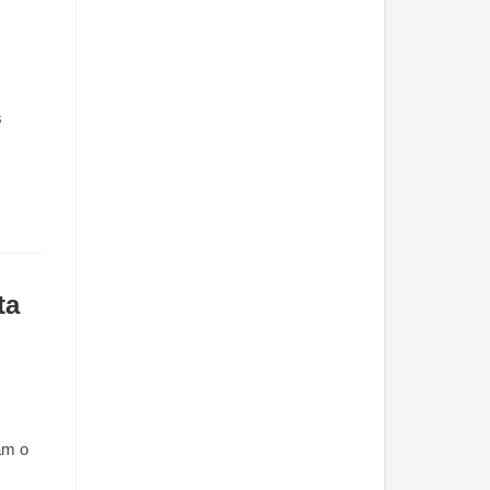
s
ta
am o