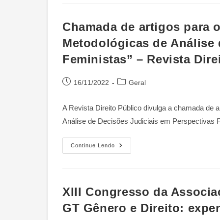
Projeto
“Decisões
Judiciais
Em
Chamada de artigos para 
Perspectivas
Feministas”
Metodológicas de Análise 
Feministas” – Revista Dire
Post
Categoria
16/11/2022
Geral
publicado:
do
post:
A Revista Direito Público divulga a chamada de 
Análise de Decisões Judiciais em Perspectivas
Chamada
Continue Lendo
De
Artigos
Para
O
Dossiê
Temático
XIII Congresso da Associaç
“Abordagens
Teórico-
GT Gênero e Direito: exper
Metodológicas
De