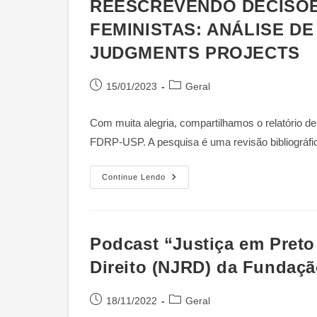
REESCREVENDO DECISÕES
Feminismos,
Literatura
FEMINISTAS: ANÁLISE DE
E
Outros
JUDGMENTS PROJECTS
Emaranhados”
Post
Categoria
15/01/2023
Geral
publicado:
do
post:
Com muita alegria, compartilhamos o relatório de p
FDRP-USP. A pesquisa é uma revisão bibliográfic
REESCREVENDO
Continue Lendo
DECISÕES
JUDICIAIS
EM
PERSPECTIVAS
FEMINISTAS:
ANÁLISE
Podcast “Justiça em Preto
DE
EXPERIÊNCIAS
Direito (NJRD) da Fundaçã
DOS
FEMINIST
JUDGMENTS
PROJECTS
Post
Categoria
18/11/2022
Geral
publicado:
do