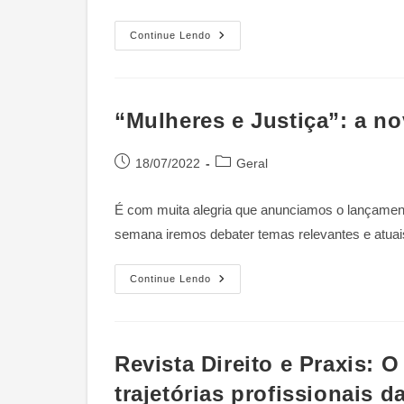
Contexto
Latino-
Americano
XI
Continue Lendo
Encontro
De
Pesquisa
Empírica
Em
Direito
“Mulheres e Justiça”: a no
(EPED)
–
GT
Post
Categoria
Escrita
18/07/2022
Geral
De
publicado:
do
Decisões
post:
Em
É com muita alegria que anunciamos o lançament
Perspectivas
Feministas
semana iremos debater temas relevantes e atuai
“Mulheres
Continue Lendo
E
Justiça”:
A
Nova
Série
Do
Revista Direito e Praxis: 
Projeto
Para
trajetórias profissionais
A