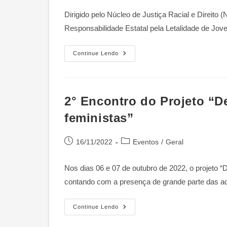
post:
Dirigido pelo Núcleo de Justiça Racial e Direito
Responsabilidade Estatal pela Letalidade de Jo
Podcast
Continue Lendo
“Justiça
Em
Preto
E
Branco”
–
2° Encontro do Projeto “D
Núcleo
De
feministas”
Justiça
Racial
E
Direito
Post
Categoria
16/11/2022
Eventos
/
Geral
(NJRD)
publicado:
do
Da
Fundação
post:
Getúlio
Nos dias 06 e 07 de outubro de 2022, o projeto “D
Vargas
contando com a presença de grande parte das 
(FGV)
2°
Continue Lendo
Encontro
Do