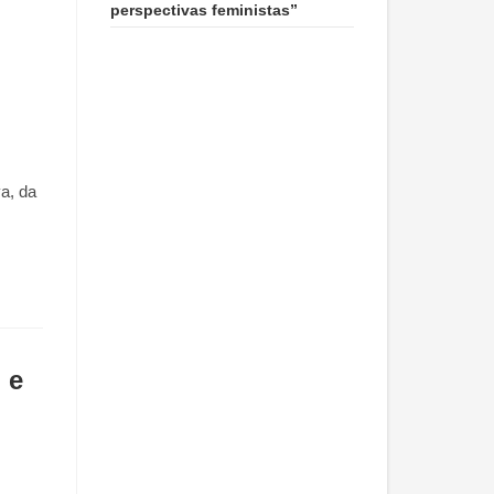
perspectivas feministas”
va, da
 e