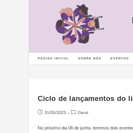
Ir
para
o
conteúdo
PÁGINA INICIAL
SOBRE NÓS
EVENTOS
Ciclo de lançamentos do l
Post
Categoria
31/05/2023
Geral
publicado:
do
post:
No próximo dia 06 de junho, teremos dois evento