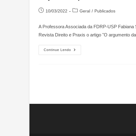
Rádio
USP
Post
Categoria
10/03/2022
Geral
/
Publicados
publicado:
do
post:
A Professora Associada da FDRP-USP Fabiana Se
Revista Direito e Praxis o artigo "O argumento da 
Revista
Continue Lendo
Direito
E
Praxis:
O
Argumento
Da
“voz
Diferente”
Nas
Trajetórias
Profissionais
Das
Desembargadoras
Do
TJPA