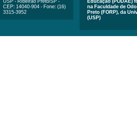
USP - Ribeirão Preto/SP -
Educação (PODAE) fo
CEP: 14040-904 - Fone: (16)
na Faculdade de Odon
3315-3952
Preto (FORP), da Uni
(USP)