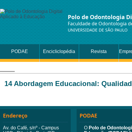
Polo de Odontologia Di
Faculdade de Odontologia de
UNIVERSIDADE DE SÃO PAULO
PODAE
Encicliclopédia
Revista
Empre
14 Abordagem Educacional: Qualidad
Endereço
PODAE
Av. do Café, s/nº - Campus
O
Polo de Odontologia