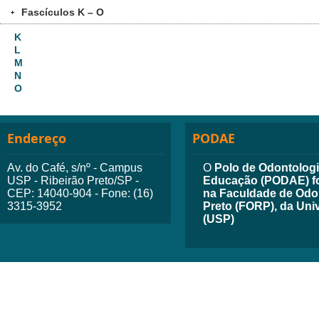
Fascículos K – O
+
K
L
M
N
O
Endereço
PODAE
Av. do Café, s/nº - Campus
O
Polo de Odontologia
USP - Ribeirão Preto/SP -
Educação (PODAE) fo
CEP: 14040-904 - Fone: (16)
na Faculdade de Odon
3315-3952
Preto (FORP), da Uni
(USP)