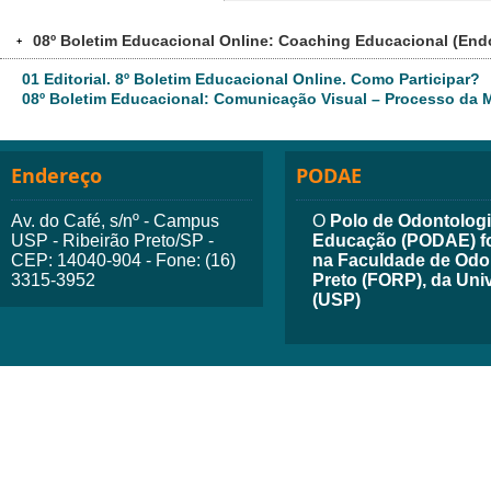
08º Boletim Educacional Online: Coaching Educacional (End
+
01 Editorial. 8º Boletim Educacional Online. Como Participar?
08º Boletim Educacional: Comunicação Visual – Processo da 
Endereço
PODAE
Av. do Café, s/nº - Campus
O
Polo de Odontologia
USP - Ribeirão Preto/SP -
Educação (PODAE) fo
CEP: 14040-904 - Fone: (16)
na Faculdade de Odon
3315-3952
Preto (FORP), da Uni
(USP)