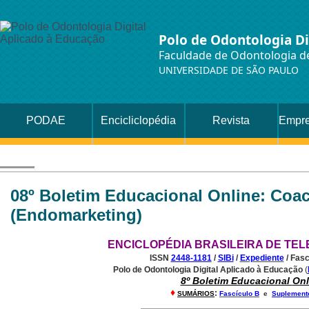
Polo de Odontologia Di
Faculdade de Odontologia de
UNIVERSIDADE DE SÃO PAULO
PODAE
Encicliclopédia
Revista
Empre
08º Boletim Educacional Online: Coa
(Endomarketing)
ENCICLOPÉDIA BRASILEIRA DE TE
ISSN
2448-1181
/
SIBi
/
Expediente
/ Fas
Polo de Odontologia Digital Aplicado à Educação
(
8º Boletim Educacional
Onl
♦
:
SUMÁRIOS
Fascículo B
e
Suplement