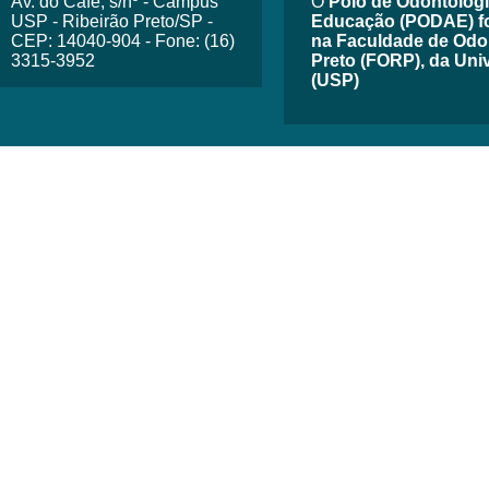
Av. do Café, s/nº - Campus
O
Polo de Odontologia
USP - Ribeirão Preto/SP -
Educação (PODAE) fo
CEP: 14040-904 - Fone: (16)
na Faculdade de Odon
3315-3952
Preto (FORP), da Uni
(USP)