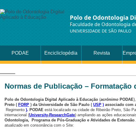
Polo de Odontologia Di
Faculdade de Odontologia de
UNIVERSIDADE DE SÃO PAULO
PODAE
Encicliclopédia
Revista
Empre
Normas de Publicação – Formatação 
Polo de Odontologia Digital Aplicado à Educação
(
acrônimo
PODAE
)
Preto
(
FORP
)
da Universidade de São Paulo
(
USP
)
associado com a
Regimento
)
.
PODAE
está localizado na cidade de Ribeirão Preto, São Pau
internacional (
University-ResearchGate
) ampliando as ações educacionai
Odontologia,
Programa de Pós-Graduação e Atividades de Extensão
atualizado
e
m consonância com
o Site: