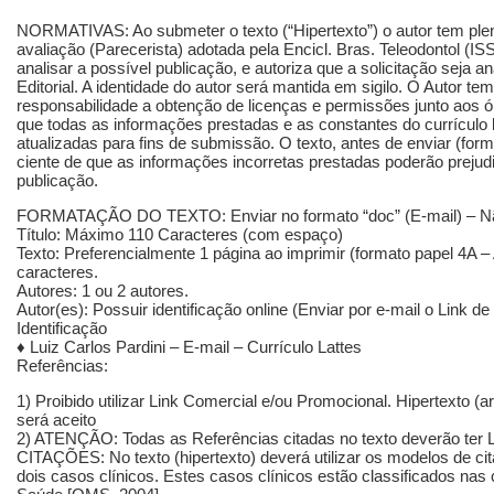
NORMATIVAS: Ao submeter o texto (“Hipertexto”) o autor tem ple
avaliação (Parecerista) adotada pela Encicl. Bras. Teleodontol (
analisar a possível publicação, e autoriza que a solicitação seja a
Editorial. A identidade do autor será mantida em sigilo. O Autor t
responsabilidade a obtenção de licenças e permissões junto aos ó
que todas as informações prestadas e as constantes do currículo
atualizadas para fins de submissão. O texto, antes de enviar (form
ciente de que as informações incorretas prestadas poderão prejudic
publicação.
FORMATAÇÃO DO TEXTO: Enviar no formato “doc” (E-mail) – N
Título: Máximo 110 Caracteres (com espaço)
Texto: Preferencialmente 1 página ao imprimir (formato papel 4A – 
caracteres.
Autores: 1 ou 2 autores.
Autor(es): Possuir identificação online (Enviar por e-mail o Link de
Identificação
♦ Luiz Carlos Pardini – E-mail – Currículo Lattes
Referências:
1) Proibido utilizar Link Comercial e/ou Promocional. Hipertexto (a
será aceito
2) ATENÇÃO: Todas as Referências citadas no texto deverão ter 
CITAÇÕES: No texto (hipertexto) deverá utilizar os modelos de ci
dois casos clínicos. Estes casos clínicos estão classificados na