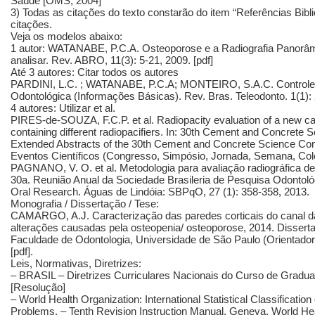
Saúde [OMS, 2004]
3) Todas as citações do texto constarão do item “Referências Bibli
citações.
Veja os modelos abaixo:
1 autor: WATANABE, P.C.A. Osteoporose e a Radiografia Panorâmi
analisar. Rev. ABRO, 11(3): 5-21, 2009. [pdf]
Até 3 autores: Citar todos os autores
PARDINI, L.C. ; WATANABE, P.C.A; MONTEIRO, S.A.C. Controle 
Odontológica (Informações Básicas). Rev. Bras. Teleodonto. 1(1): 
4 autores: Utilizar et al.
PIRES-de-SOUZA, F.C.P. et al. Radiopacity evaluation of a new c
containing different radiopacifiers. In: 30th Cement and Concrete
Extended Abstracts of the 30th Cement and Concrete Science Confe
Eventos Científicos (Congresso, Simpósio, Jornada, Semana, Col
PAGNANO, V. O. et al. Metodologia para avaliação radiográfica de h
30a. Reunião Anual da Sociedade Brasileria de Pesquisa Odontológ
Oral Research. Águas de Lindóia: SBPqO, 27 (1): 358-358, 2013.
Monografia / Dissertação / Tese:
CAMARGO, A.J. Caracterização das paredes corticais do canal d
alterações causadas pela osteopenia/ osteoporose, 2014. Dissert
Faculdade de Odontologia, Universidade de São Paulo (Orientador
[pdf].
Leis, Normativas, Diretrizes:
– BRASIL – Diretrizes Curriculares Nacionais do Curso de Grad
[Resolução]
– World Health Organization: International Statistical Classificati
Problems, – Tenth Revision Instruction Manual. Geneva, World Hea