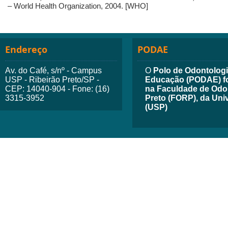
– World Health Organization, 2004. [WHO]
Endereço
PODAE
Av. do Café, s/nº - Campus
O
Polo de Odontologia
USP - Ribeirão Preto/SP -
Educação (PODAE) fo
CEP: 14040-904 - Fone: (16)
na Faculdade de Odon
3315-3952
Preto (FORP), da Uni
(USP)