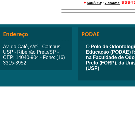
♦
SUMÁRIO
: /
Visitantes:
Endereço
PODAE
Av. do Café, s/nº - Campus
O
Polo de Odontologia
USP - Ribeirão Preto/SP -
Educação (PODAE) fo
CEP: 14040-904 - Fone: (16)
na Faculdade de Odon
3315-3952
Preto (FORP), da Uni
(USP)