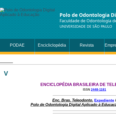
Polo de Odontologia Di
Faculdade de Odontologia de
UNIVERSIDADE DE SÃO PAULO
PODAE
Encicliclopédia
Revista
Empre
V
ENCICLOPÉDIA BRASILEIRA DE TE
ISSN
2448-1181
Enc. Bras. Teleodonto.
Expediente
Polo de Odontologia Digital Aplicado à Educa