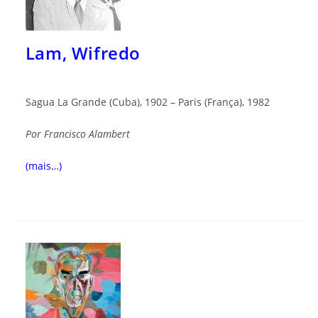
Lam, Wifredo
Sagua La Grande (Cuba), 1902 – Paris (França), 1982
Por
Francis
co
Alamb
ert
(mais…)