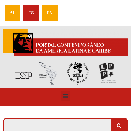
PT
ES
EN