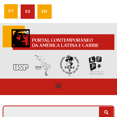
PT
ES
EN