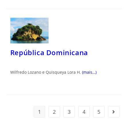
República Dominicana
Wilfredo Lozano e Quisqueya Lora H.
(mais…)
1
2
3
4
5