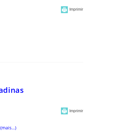
adinas
(mais…)