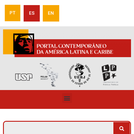
PT
ES
EN