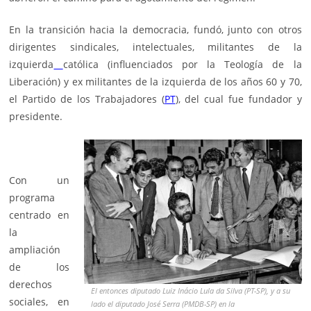
En la transición hacia la democracia, fundó, junto con otros
dirigentes sindicales, intelectuales, militantes de la
izquierda
católica (influenciados por la Teología de la
Liberación) y ex militantes de la izquierda de los años 60 y 70,
el Partido de los Trabajadores (
PT
), del cual fue fundador y
presidente.
Con un
programa
centrado en
la
ampliación
de los
derechos
El entonces diputado Luiz Inácio Lula da Silva (PT-SP), y a su
sociales, en
lado el diputado José Serra (PMDB-SP) en la