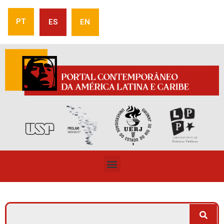
PT
ES
EN