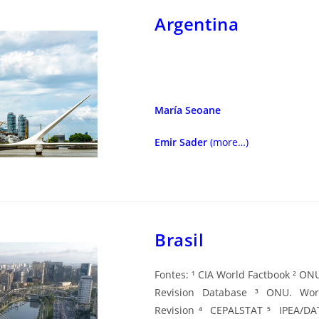
Argentina
María Seoane
Emir Sader
(more…)
Brasil
Fontes: ¹ CIA World Factbook ² ON
Revision Database ³ ONU. Worl
Revision ⁴ CEPALSTAT ⁵ IPEA/