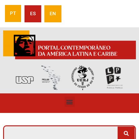
PT
ES
EN