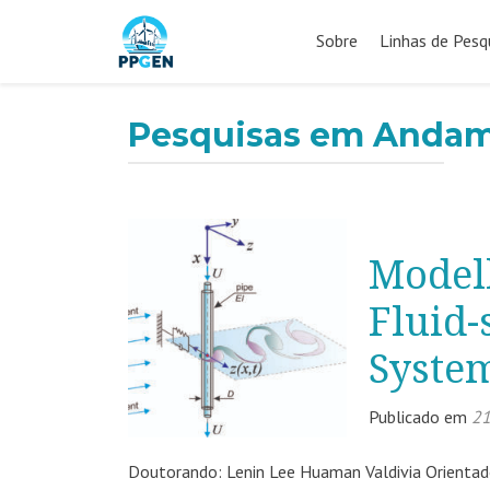
Pular
para
Sobre
Linhas de Pesq
o
conteúdo
Pesquisas em Anda
Modell
Fluid-
Syste
Publicado em
21
Doutorando: Lenin Lee Huaman Valdivia Orientado