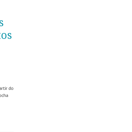
s
tos
s
rtir do
rocha