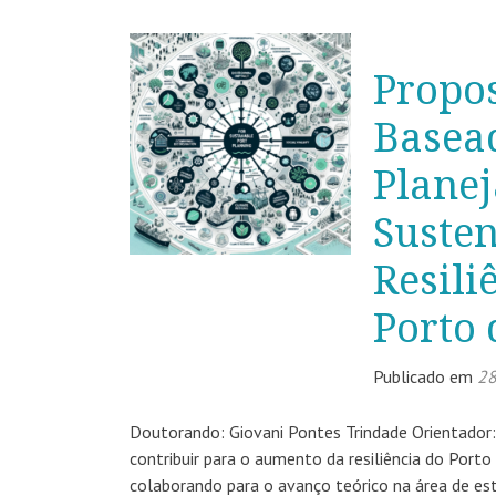
Propo
Basea
Plane
Suste
Resili
Porto 
Publicado em
28
Doutorando: Giovani Pontes Trindade Orientado
contribuir para o aumento da resiliência do Por
colaborando para o avanço teórico na área de e