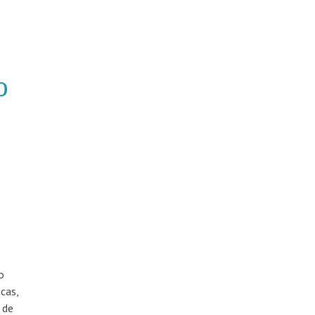
o
o
cas,
 de