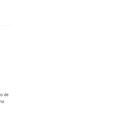
ro de
omo