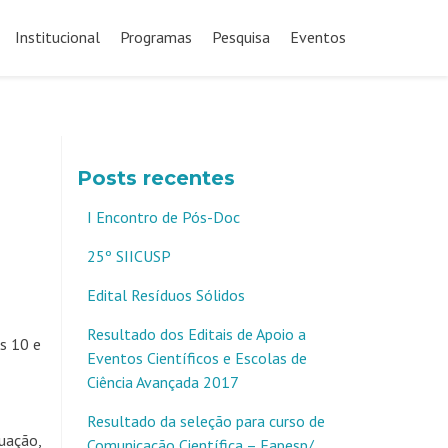
Pular
para
Institucional
Programas
Pesquisa
Eventos
o
conteúdo
Posts recentes
I Encontro de Pós-Doc
25º SIICUSP
Edital Resíduos Sólidos
Resultado dos Editais de Apoio a
as 10 e
Eventos Científicos e Escolas de
Ciência Avançada 2017
Resultado da seleção para curso de
uação,
Comunicação Científica – Fapesp/