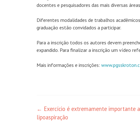
docentes e pesquisadores das mais diversas área
Diferentes modalidades de trabalhos acadêmicos p
graduação estão convidados a participar.
Para a inscrição todos os autores devem preench
expandido. Para finalizar a inscrição um vídeo r
Mais informações e inscrições:
www.pgsskroton.c
Navegação
←
Exercício é extremamente importante 
lipoaspiração
de
posts