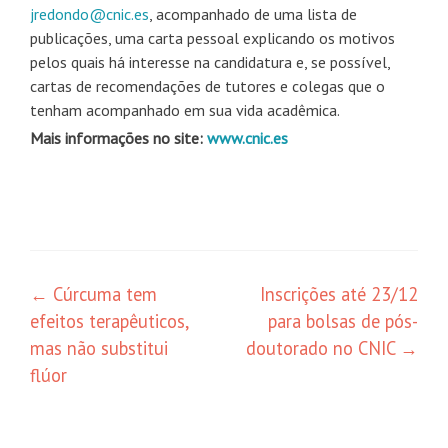
jredondo@cnic.es
, acompanhado de uma lista de
publicações, uma carta pessoal explicando os motivos
pelos quais há interesse na candidatura e, se possível,
cartas de recomendações de tutores e colegas que o
tenham acompanhado em sua vida acadêmica.
Mais informações no site:
www.cnic.es
Navegação
←
Cúrcuma tem
Inscrições até 23/12
efeitos terapêuticos,
para bolsas de pós-
de
mas não substitui
doutorado no CNIC
→
posts
flúor