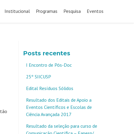
Pular
para
Institucional
Programas
Pesquisa
Eventos
o
conteúdo
Posts recentes
I Encontro de Pós-Doc
25º SIICUSP
Edital Resíduos Sólidos
Resultado dos Editais de Apoio a
Eventos Científicos e Escolas de
stão
Ciência Avançada 2017
Resultado da seleção para curso de
Comunicação Científica – Fapesp/