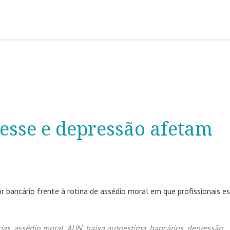
resse e depressão afetam
r bancário frente à rotina de assédio moral em que profissionais e
ias
,
assédio moral
,
AUN
,
baixa autoestima
,
bancários
,
depressão
,