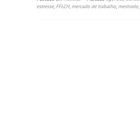
estresse
,
FFLCH
,
mercado de trabalho
,
mestrado
Navegação
por
posts