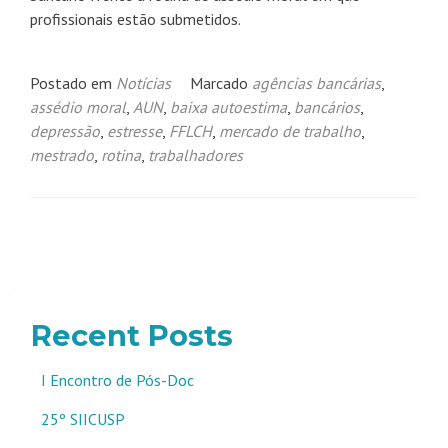
profissionais estão submetidos.
Postado em
Notícias
Marcado
agências bancárias
,
assédio moral
,
AUN
,
baixa autoestima
,
bancários
,
depressão
,
estresse
,
FFLCH
,
mercado de trabalho
,
mestrado
,
rotina
,
trabalhadores
Navegação
por
posts
Recent Posts
I Encontro de Pós-Doc
25º SIICUSP