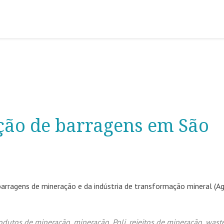
ação de barragens em São
barragens de mineração e da indústria de transformação mineral (A
odutos de mineração
,
mineração
,
Poli
,
rejeitos de mineração
,
wast