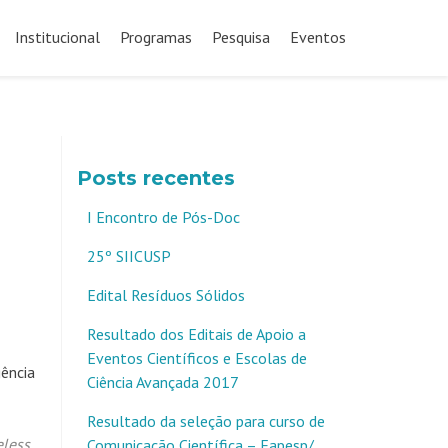
Pular
para
Institucional
Programas
Pesquisa
Eventos
o
conteúdo
Posts recentes
I Encontro de Pós-Doc
25º SIICUSP
Edital Resíduos Sólidos
Resultado dos Editais de Apoio a
Eventos Científicos e Escolas de
gência
Ciência Avançada 2017
Resultado da seleção para curso de
eless
Comunicação Científica – Fapesp/