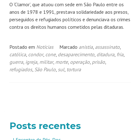
O ‘Clamor’, que atuou com sede em São Paulo entre os
anos de 1978 e 1991, prestava solidariedade aos presos,
perseguidos e refugiados políticos e denunciava os crimes
contra os direitos humanos cometidos pelas ditaduras.
Postado em
Notícias
Marcado
anistia
,
assassinato
,
católica
,
condor
,
cone
,
desaparecimento
,
ditadura
,
fria
,
guerra
,
igreja
,
militar
,
morte
,
operação
,
prisão
,
refugiados
,
São Paulo
,
sul
,
tortura
Navegação
por
posts
Posts recentes
I Encontro de Pós-Doc