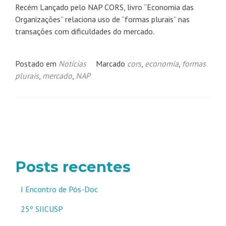
Recém Lançado pelo NAP CORS, livro “Economia das
Organizações” relaciona uso de “formas plurais” nas
transações com dificuldades do mercado.
Postado em
Notícias
Marcado
cors
,
economia
,
formas
plurais
,
mercado
,
NAP
Navegação
por
posts
Posts recentes
I Encontro de Pós-Doc
25º SIICUSP